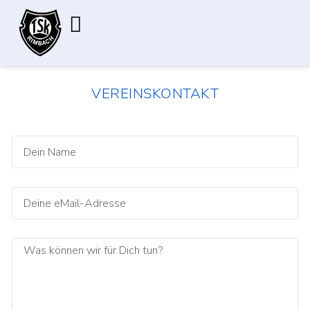
Zum
Inhalt
springen
Aktuelle Saison
VEREINSKONTAKT
Dein
Name
eMail-
Adresse
Was
können
wir
für
Dich