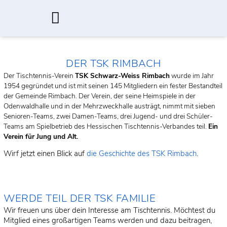
Zum
Inhalt
springen
Aktuelle Saison
DER TSK RIMBACH
Der Tischtennis-Verein
TSK Schwarz-Weiss Rimbach
wurde im Jahr
1954 gegründet und ist mit seinen 145 Mitgliedern ein fester Bestandteil
der Gemeinde Rimbach. Der Verein, der seine Heimspiele in der
Odenwaldhalle und in der Mehrzweckhalle austrägt, nimmt mit sieben
Senioren-Teams, zwei Damen-Teams, drei Jugend- und drei Schüler-
Teams am Spielbetrieb des Hessischen Tischtennis-Verbandes teil.
Ein
Verein für Jung und Alt.
Wirf jetzt einen Blick auf
die Geschichte des TSK Rimbach
.
WERDE TEIL DER TSK FAMILIE
Wir freuen uns über dein Interesse am Tischtennis. Möchtest du
Mitglied eines großartigen Teams werden und dazu beitragen,