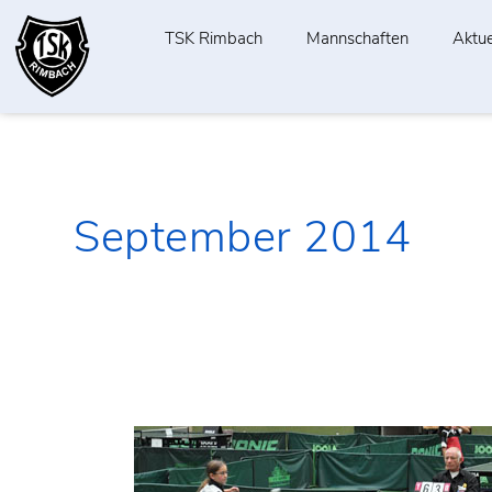
Zum
Inhalt
TSK Rimbach
Mannschaften
Aktue
springen
September 2014
Kim
Wamser
qualifiziert