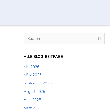
S
u
c
ALLE BLOG-BEITRÄGE
h
Mai 2026
e
März 2026
n
September 2025
n
a
August 2025
c
April 2025
h
März 2025