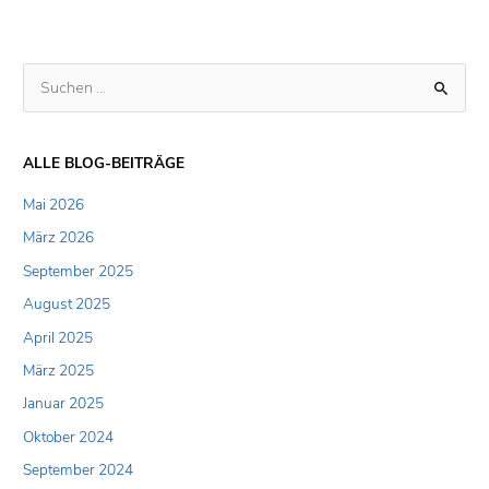
S
u
c
ALLE BLOG-BEITRÄGE
h
Mai 2026
e
März 2026
n
September 2025
n
a
August 2025
c
April 2025
h
März 2025
:
Januar 2025
Oktober 2024
September 2024