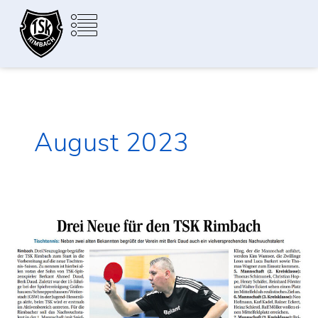
Zum
Inhalt
springen
Aktuelle Saison
August 2023
PRESSE:
3
Neue
für
den
TSK
Rimbach