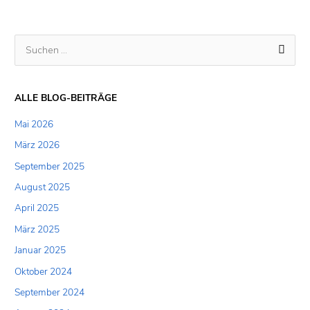
S
u
c
ALLE BLOG-BEITRÄGE
h
Mai 2026
e
März 2026
n
September 2025
n
a
August 2025
c
April 2025
h
März 2025
:
Januar 2025
Oktober 2024
September 2024